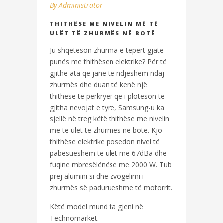
By
Administrator
THITHËSE ME NIVELIN MË TË
ULËT TË ZHURMËS NË BOTË
Ju shqetëson zhurma e tepërt gjatë
punës me thithësen elektrike? Për të
gjithë ata që janë të ndjeshëm ndaj
zhurmës dhe duan të kenë një
thithëse të përkryer që i plotëson të
gjitha nevojat e tyre, Samsung-u ka
sjellë në treg këtë thithëse me nivelin
më të ulët të zhurmës në botë. Kjo
thithëse elektrike posedon nivel të
pabesueshëm të ulët me 67dBa dhe
fuqine mbresëlënëse me 2000 W. Tub
prej alumini si dhe zvogëlimi i
zhurmës së padurueshme të motorrit.
Këtë model mund ta gjeni në
Technomarket.