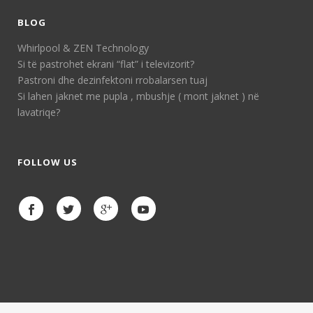
BLOG
Whirlpool & ZEN Technology
Si të pastrohet ekrani “flat” i televizorit?
Pastroni dhe dezinfektoni rrobalarsen tuaj
Si lahen jaknet me pupla , mbushje ( mont jaknet ) në
lavatriqe?
FOLLOW US