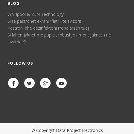
BLOG
Whirlpool & ZEN Technology
Si të pastrohet ekrani “flat” i televizorit?
Pastroni dhe dezinfektoni rrobalarsen tuaj
Si lahen jaknet me pupla , mbushje ( mont jaknet ) në
lavatriqe?
FOLLOW US
© Copyright Data Project Electronics