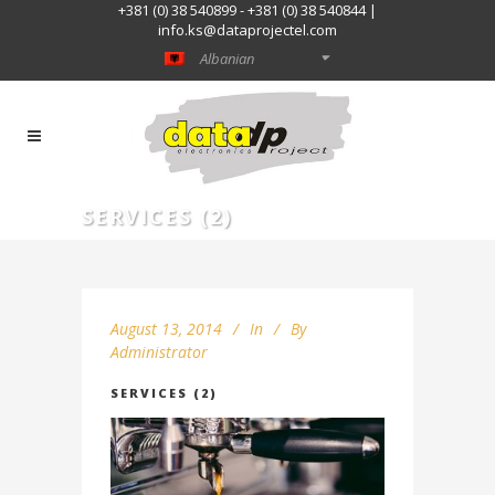
+381 (0) 38 540899 - +381 (0) 38 540844 |
info.ks@dataprojectel.com
Albanian
SERVICES (2)
August 13, 2014
In
By
Administrator
SERVICES (2)