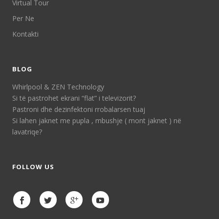
Virtual Tour
Per Ne
Kontakti
BLOG
Whirlpool & ZEN Technology
Si të pastrohet ekrani “flat” i televizorit?
Pastroni dhe dezinfektoni rrobalarsen tuaj
Si lahen jaknet me pupla , mbushje ( mont jaknet ) në
lavatriqe?
FOLLOW US