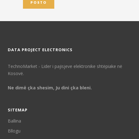
DATA PROJECT ELECTRONICS
TechnoMarket - Lider i pajisjeve elektronike shtëpiake në
Kosovë.
Ne dimë çka shesim, Ju dini çka bleni.
SITEMAP
Ballina
Bllogu