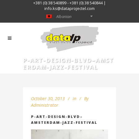
+381 (0) 38 540899 - +381 (0) 38 540844 |
info.ks@dataprojectel.com
Albanian
P-ART-DESIGN-BLVD–AMST
ERDAM-JAZZ-FESTIVAL
October 30, 2013
In
By
Administrator
P-ART-DESIGN-BLVD–
AMSTERDAM-JAZZ-FESTIVAL