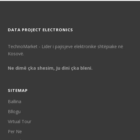
DATA PROJECT ELECTRONICS
TechnoMarket - Lider i pajisjeve elektronike shtëpiake në
Kosovë.
Ne dimë çka shesim, Ju dini çka bleni.
SITEMAP
Ballina
Bllogu
Virtual Tour
Per Ne