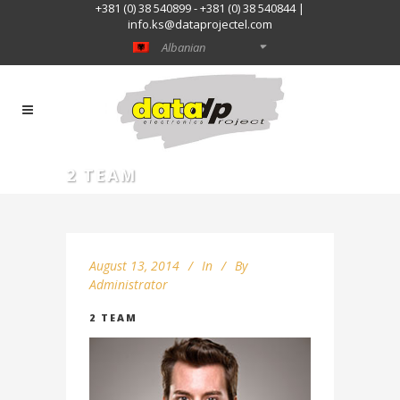
+381 (0) 38 540899 - +381 (0) 38 540844 |
info.ks@dataprojectel.com
Albanian
2 TEAM
August 13, 2014
In
By
Administrator
2 TEAM