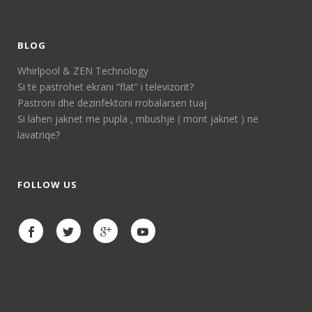
BLOG
Whirlpool & ZEN Technology
Si të pastrohet ekrani “flat” i televizorit?
Pastroni dhe dezinfektoni rrobalarsen tuaj
Si lahen jaknet me pupla , mbushje ( mont jaknet ) në
lavatriqe?
FOLLOW US