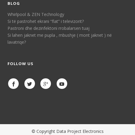
BLOG
Whirlpool & ZEN Technology
Si të pastrohet ekrani “flat” i televizorit?
Pastroni dhe dezinfektoni rrobalarsen tuaj
Si lahen jaknet me pupla , mbushje ( mont jaknet ) në
lavatriqe?
FOLLOW US
© Copyright Data Project Electronics