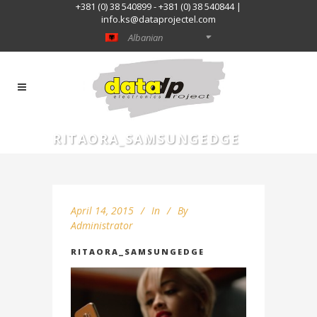
+381 (0) 38 540899 - +381 (0) 38 540844 |
info.ks@dataprojectel.com
Albanian
RITAORA_SAMSUNGEDGE
April 14, 2015
In
By
Administrator
RITAORA_SAMSUNGEDGE