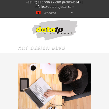
+381 (0) 38 540899 - +381 (0) 38 540844 |
info.ks@dataprojectel.com
Albanian
ART DESIGN BLVD