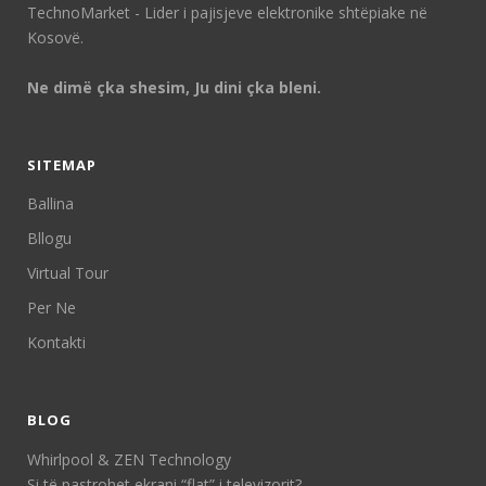
TechnoMarket - Lider i pajisjeve elektronike shtëpiake në
Kosovë.
Ne dimë çka shesim, Ju dini çka bleni.
SITEMAP
Ballina
Bllogu
Virtual Tour
Per Ne
Kontakti
BLOG
Whirlpool & ZEN Technology
Si të pastrohet ekrani “flat” i televizorit?